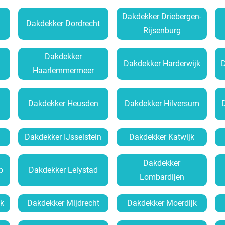
Dakdekker Driebergen-
Dakdekker Dordrecht
Rijsenburg
Dakdekker
Dakdekker Harderwijk
Haarlemmermeer
Dakdekker Heusden
Dakdekker Hilversum
Dakdekker IJsselstein
Dakdekker Katwijk
Dakdekker
p
Dakdekker Lelystad
Lombardijen
k
Dakdekker Mijdrecht
Dakdekker Moerdijk