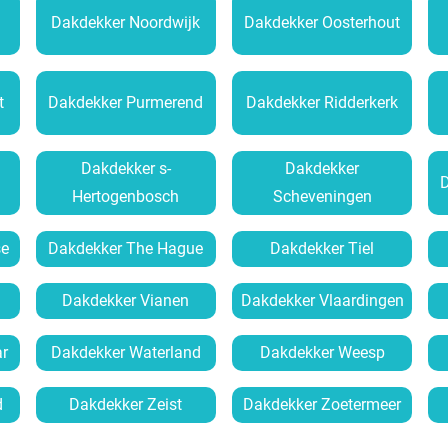
Dakdekker Noordwijk
Dakdekker Oosterhout
t
Dakdekker Purmerend
Dakdekker Ridderkerk
Dakdekker s-
Dakdekker
Hertogenbosch
Scheveningen
se
Dakdekker The Hague
Dakdekker Tiel
Dakdekker Vianen
Dakdekker Vlaardingen
r
Dakdekker Waterland
Dakdekker Weesp
d
Dakdekker Zeist
Dakdekker Zoetermeer