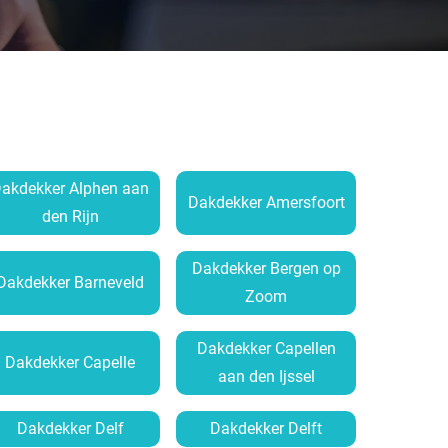
akdekker Alphen aan
Dakdekker Amersfoort
den Rijn
Dakdekker Bergen op
Dakdekker Barneveld
Zoom
Dakdekker Capellen
Dakdekker Capelle
aan den Ijssel
Dakdekker Delf
Dakdekker Delft