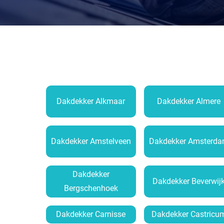
Dakdekker Alkmaar
Dakdekker Almere
Dakdekker Amstelveen
Dakdekker Amsterd
Dakdekker
Dakdekker Beverwij
Bergschenhoek
Dakdekker Carnisse
Dakdekker Castricu