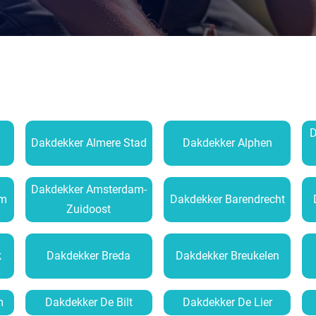
D
Dakdekker Almere Stad
Dakdekker Alphen
Dakdekker Amsterdam-
am
Dakdekker Barendrecht
Zuidoost
k
Dakdekker Breda
Dakdekker Breukelen
m
Dakdekker De Bilt
Dakdekker De Lier