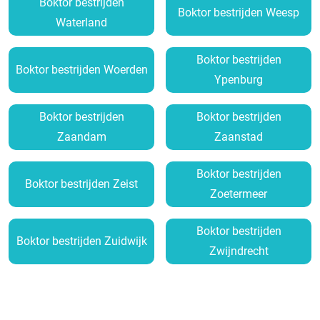
Boktor bestrijden
Boktor bestrijden Weesp
Waterland
Boktor bestrijden
Boktor bestrijden Woerden
Ypenburg
Boktor bestrijden
Boktor bestrijden
Zaandam
Zaanstad
Boktor bestrijden
Boktor bestrijden Zeist
Zoetermeer
Boktor bestrijden
Boktor bestrijden Zuidwijk
Zwijndrecht