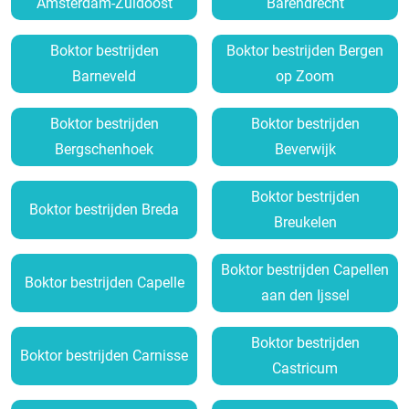
Amsterdam-Zuidoost
Barendrecht
Boktor bestrijden
Boktor bestrijden Bergen
Barneveld
op Zoom
Boktor bestrijden
Boktor bestrijden
Bergschenhoek
Beverwijk
Boktor bestrijden
Boktor bestrijden Breda
Breukelen
Boktor bestrijden Capellen
Boktor bestrijden Capelle
aan den Ijssel
Boktor bestrijden
Boktor bestrijden Carnisse
Castricum