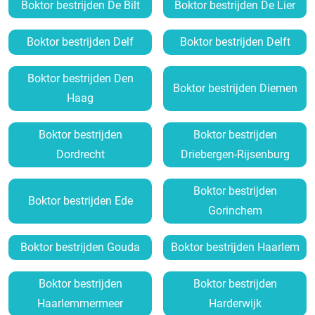
Boktor bestrijden De Bilt
Boktor bestrijden De Lier
Boktor bestrijden Delf
Boktor bestrijden Delft
Boktor bestrijden Den
Boktor bestrijden Diemen
Haag
Boktor bestrijden
Boktor bestrijden
Dordrecht
Driebergen-Rijsenburg
Boktor bestrijden
Boktor bestrijden Ede
Gorinchem
Boktor bestrijden Gouda
Boktor bestrijden Haarlem
Boktor bestrijden
Boktor bestrijden
Haarlemmermeer
Harderwijk