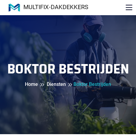
MULTIFIX-DAKDEKKERS
BOKTOR BESTRIJDEN
Home
Diensten
Boktor Bestrijden