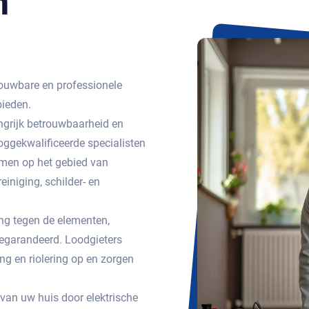
n
ouwbare en professionele
bieden.
ngrijk betrouwbaarheid en
ggekwalificeerde specialisten
emen op het gebied van
einiging, schilder- en
g tegen de elementen,
egarandeerd. Loodgieters
g en riolering op en zorgen
 van uw huis door elektrische