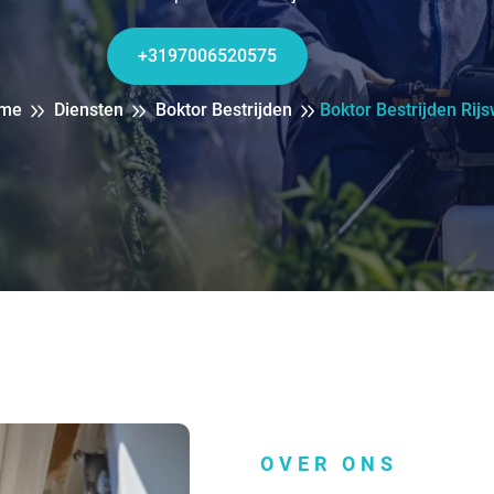
+3197006520575
me
Diensten
Boktor Bestrijden
Boktor Bestrijden Rijs
OVER ONS