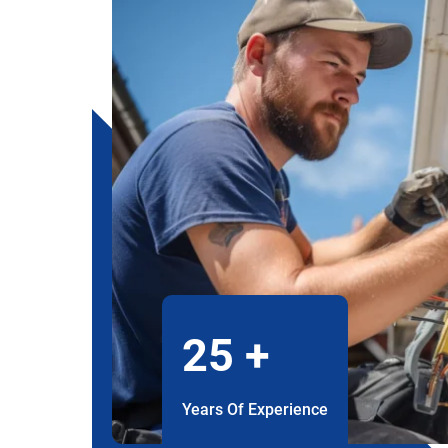
25
+
Years Of Experience