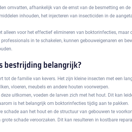
den omvatten, afhankelijk van de ernst van de besmetting en de 
iddelen inhouden, het injecteren van insecticiden in de aangeta
iet alleen voor het effectief elimineren van boktorinfecties, ma
n professionals in te schakelen, kunnen gebouweigenaren en be
uden.​
 bestrijding belangrijk?​
t tot de familie van kevers.​ Het zijn kleine insecten met een l
lken, vloeren, meubels en andere houten voorwerpen.​
 deze uitkomen, voeden de larven zich met het hout.​ Dit kan lei
arom is het belangrijk om boktorinfecties tijdig aan te pakken.​
ere schade aan het hout en de structuur van gebouwen te voorko
grote schade veroorzaken.​ Dit kan resulteren in kostbare repara