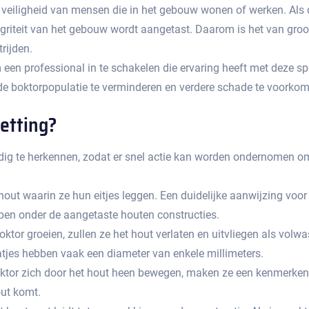
eiligheid van mensen die in het gebouw wonen of werken.​ Als de
ntegriteit van het gebouw wordt aangetast. Daarom is het van groo
ijden.​
een professional in te schakelen die ervaring heeft met deze spec
 boktorpopulatie te verminderen en verdere schade te voorkome
tting?​
jdig te herkennen, zodat er snel actie kan worden ondernomen om
hout waarin ze hun eitjes leggen.​ Een duidelijke aanwijzing voo
open onder de aangetaste houten constructies.​
tor groeien, zullen ze het hout verlaten en uitvliegen als volwas
atjes hebben vaak een diameter van enkele millimeters.​
tor zich door het hout heen bewegen, maken ze een kenmerkend k
ut komt.​