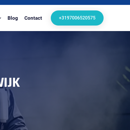
+3197006520575
Blog
Contact
WIJK