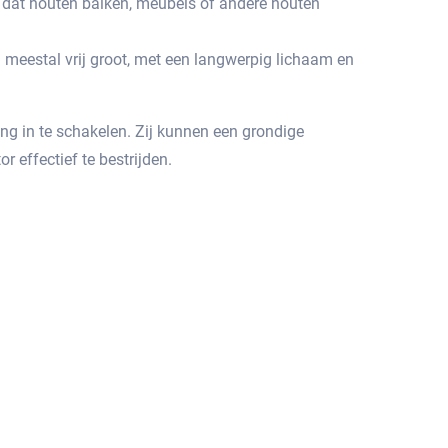
kt dat houten balken, meubels of andere houten
n meestal vrij groot, met een langwerpig lichaam en
g in te schakelen.​ Zij kunnen een grondige
effectief te bestrijden.​