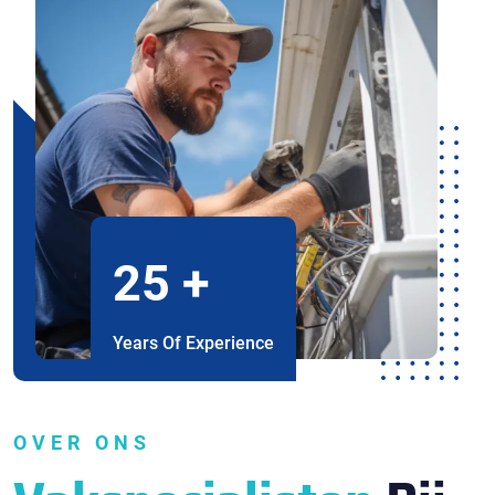
25
+
Years Of Experience
OVER ONS