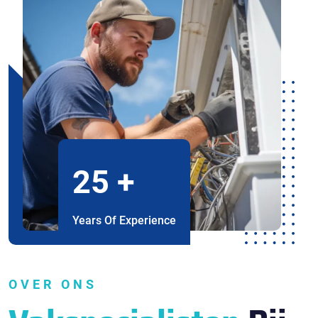
25
+
Years Of Experience
OVER ONS