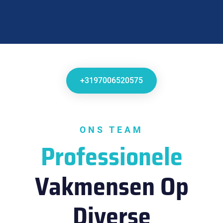
+3197006520575
ONS TEAM
Professionele
Vakmensen Op
Diverse