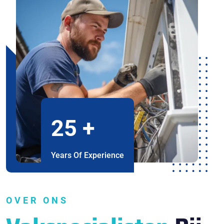
25
+
Years Of Experience
OVER ONS