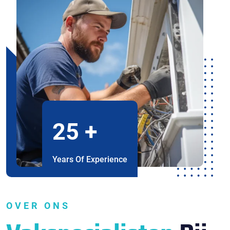
25
+
Years Of Experience
OVER ONS