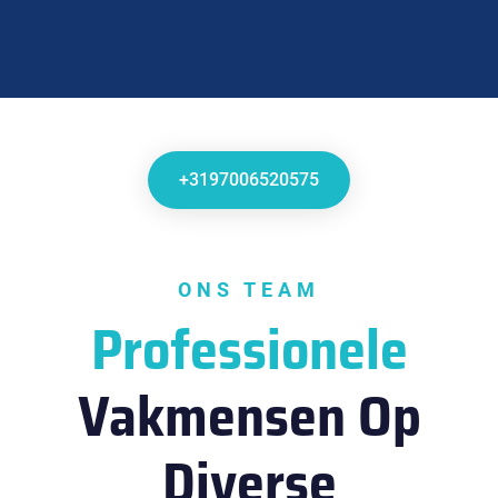
+3197006520575
ONS TEAM
Professionele
Vakmensen Op
Diverse