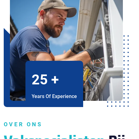
25
+
Years Of Experience
OVER ONS