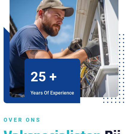
25
+
Years Of Experience
OVER ONS