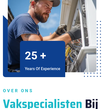
25
+
Years Of Experience
OVER ONS
Vakspecialisten
Bij