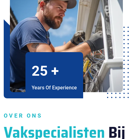
25
+
Years Of Experience
OVER ONS
Vakspecialisten
Bij