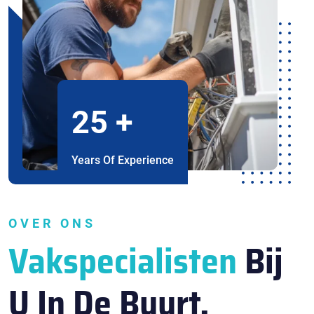
25
+
Years Of Experience
OVER ONS
Vakspecialisten
Bij
U In De Buurt.