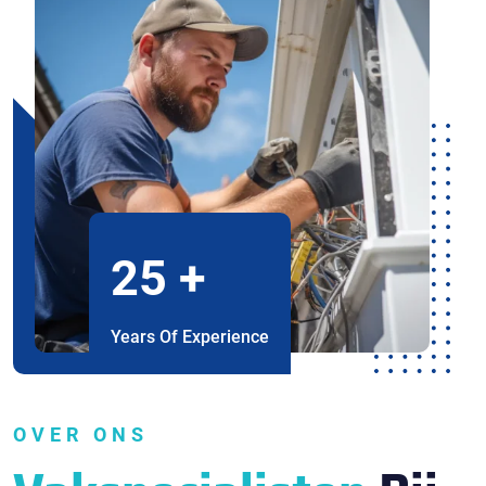
25
+
Years Of Experience
OVER ONS