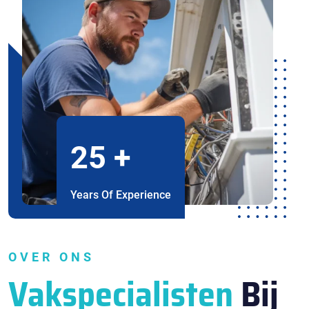
25
+
Years Of Experience
OVER ONS
Vakspecialisten
Bij