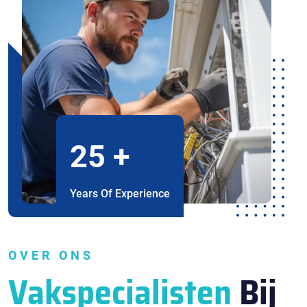
25
+
Years Of Experience
OVER ONS
Vakspecialisten
Bij