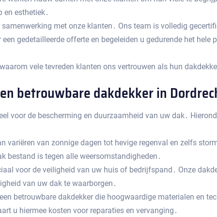
en esthetiek․
 samenwerking met onze klanten․ Ons team is volledig gecertifi
en gedetailleerde offerte en begeleiden u gedurende het hele pro
aarom vele tevreden klanten ons vertrouwen als hun dakdekker
een betrouwbare dakdekker in Dordrec
ieel voor de bescherming en duurzaamheid van uw dak․ Hieronder
 variëren van zonnige dagen tot hevige regenval en zelfs stor
k bestand is tegen alle weersomstandigheden․
al voor de veiligheid van uw huis of bedrijfspand․ Onze dakdekk
iligheid van uw dak te waarborgen․
 een betrouwbare dakdekker die hoogwaardige materialen en tec
aart u hiermee kosten voor reparaties en vervanging․