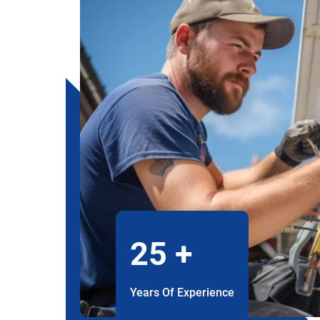
25
+
Years Of Experience