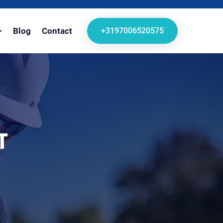
+3197006520575
Blog
Contact
T