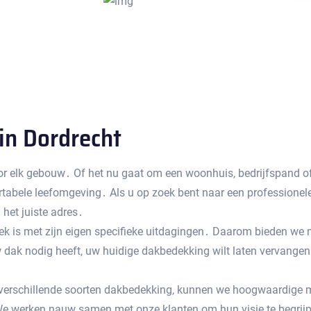
in Dordrecht
or elk gebouw․ Of het nu gaat om een ​​woonhuis‚ bedrijfspand o
rtabele leefomgeving․ Als u op zoek bent naar een professionel
 het juiste adres․
niek is met zijn eigen specifieke uitdagingen․ Daarom bieden w
 dak nodig heeft‚ uw huidige dakbedekking wilt laten vervangen 
n verschillende soorten dakbedekking‚ kunnen we hoogwaardige m
werken nauw samen met onze klanten om hun visie te begrijpen 