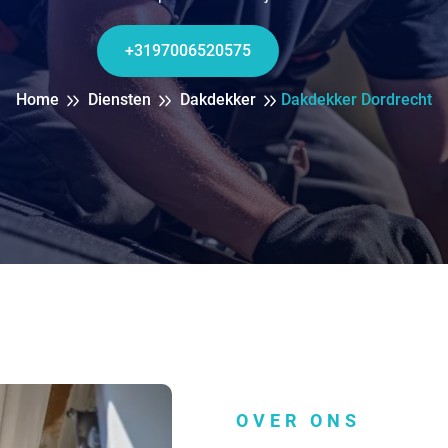
+3197006520575
Home
Diensten
Dakdekker
Dakdekker Dordrecht
OVER ONS