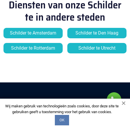
Diensten van onze Schilder
te in andere steden
Schilder te Amsterdam
Schilder te Den Haag
Schilder te Rotterdam
Schilder te Utrecht
Wij maken gebruik van technologieën zoals cookies, door deze site te
gebruiken geeft u toestemming voor het gebruik van cookies.
MULTIFIX-DAKDEKKERS
OK