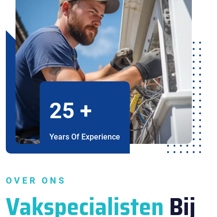
25
+
Years Of Experience
OVER ONS
Vakspecialisten
Bij