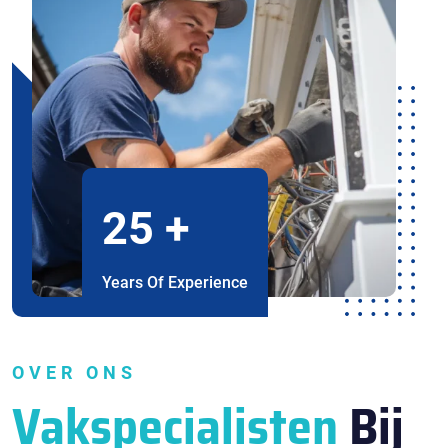
25
+
Years Of Experience
OVER ONS
Vakspecialisten
Bij