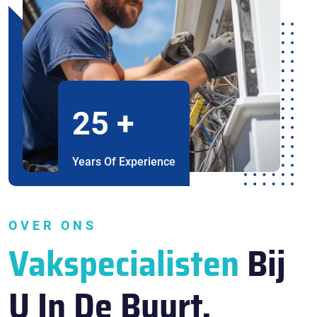
25
+
Years Of Experience
OVER ONS
Vakspecialisten
Bij
U In De Buurt.