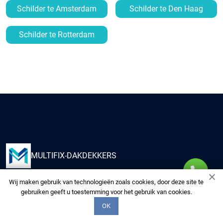
Schilder te Amsterdam
Schilder te Den Haag
Schilder te Rotterdam
MULTIFIX-DAKDEKKERS
Wij maken gebruik van technologieën zoals cookies, door deze site te
Kies ons om uw huis te voorzien van kwaliteitsdiensten
gebruiken geeft u toestemming voor het gebruik van cookies.
van onze multidisciplinaire experts. Wij zorgen voor uw
OK
woning alsof het de onze is.