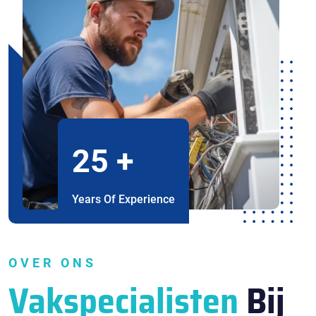
25
+
Years Of Experience
OVER ONS
Vakspecialisten
Bij