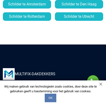
Schilder te Amsterdam
Schilder te Den Haag
Schilder te Rotterdam
Schilder te Utrecht
MULTIFIX-DAKDEKKERS
Wij maken gebruik van technologieën zoals cookies, door deze site te
Kies ons om uw huis te voorzien van kwaliteitsdiensten
gebruiken geeft u toestemming voor het gebruik van cookies.
van onze multidisciplinaire experts. Wij zorgen voor uw
OK
woning alsof het de onze is.