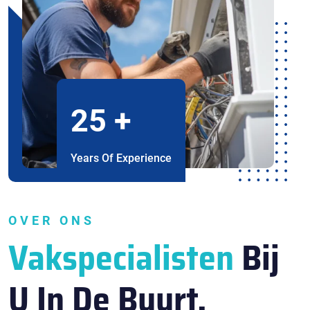
25
+
Years Of Experience
OVER ONS
Vakspecialisten
Bij
U In De Buurt.