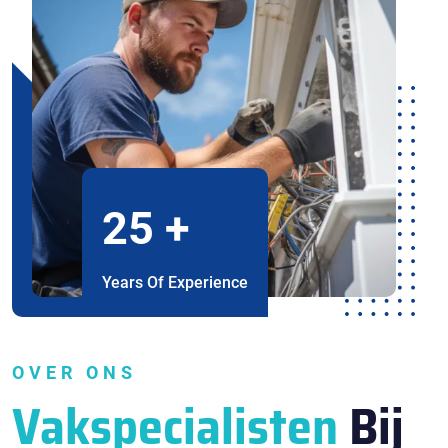
25
+
Years Of Experience
OVER ONS
Vakspecialisten
Bij