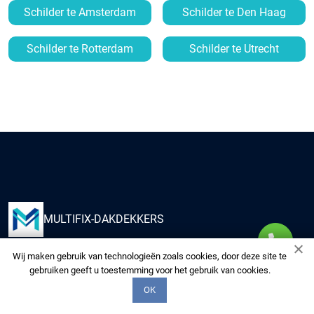
Schilder te Amsterdam
Schilder te Den Haag
Schilder te Rotterdam
Schilder te Utrecht
MULTIFIX-DAKDEKKERS
Wij maken gebruik van technologieën zoals cookies, door deze site te
Kies ons om uw huis te voorzien van kwaliteitsdiensten
gebruiken geeft u toestemming voor het gebruik van cookies.
van onze multidisciplinaire experts. Wij zorgen voor uw
OK
woning alsof het de onze is.