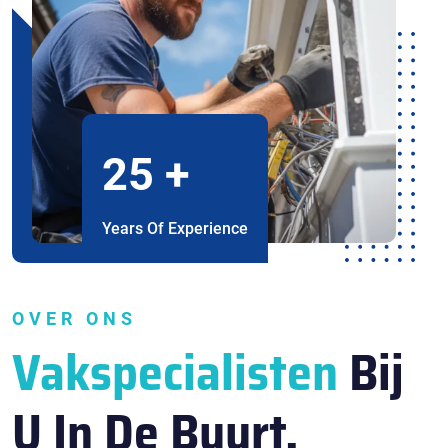
25
+
Years Of Experience
OVER ONS
Vakspecialisten
Bij
U In De Buurt.