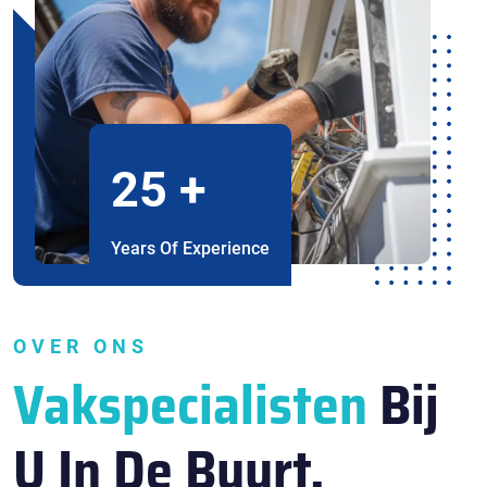
25
+
Years Of Experience
OVER ONS
Vakspecialisten
Bij
U In De Buurt.