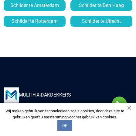
Schilder te Amsterdam
Schilder te Den Haag
Schilder te Rotterdam
Schilder te Utrecht
MULTIFIX-DAKDEKKERS
Wij maken gebruik van technologieën zoals cookies, door deze site te
Kies ons om uw huis te voorzien van kwaliteitsdiensten
gebruiken geeft u toestemming voor het gebruik van cookies.
van onze multidisciplinaire experts. Wij zorgen voor uw
OK
woning alsof het de onze is.