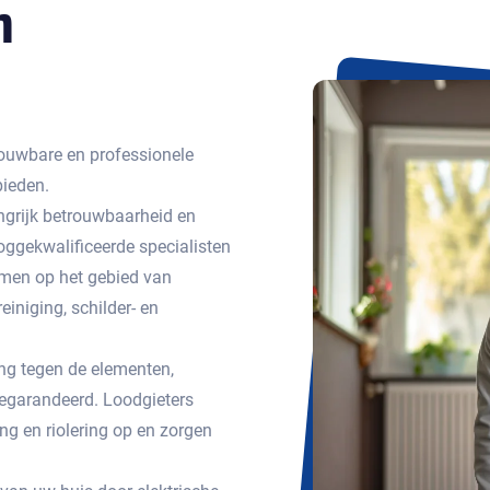
n
ouwbare en professionele
bieden.
ngrijk betrouwbaarheid en
ggekwalificeerde specialisten
emen op het gebied van
einiging, schilder- en
g tegen de elementen,
egarandeerd. Loodgieters
g en riolering op en zorgen