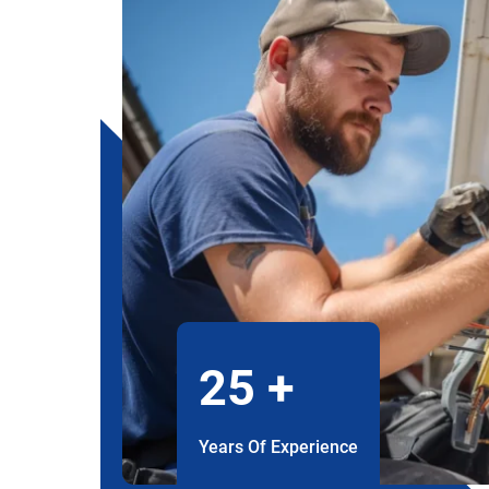
25
+
Years Of Experience