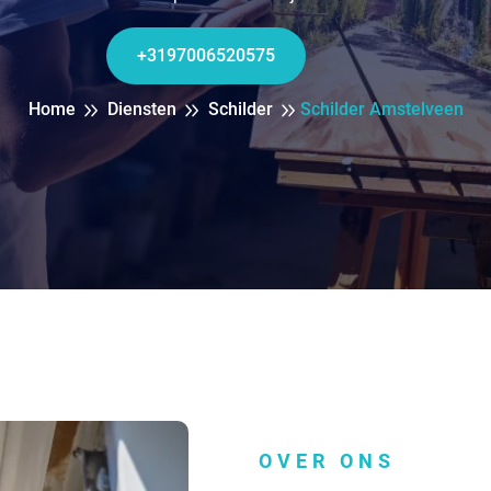
+3197006520575
Home
Diensten
Schilder
Schilder Amstelveen
OVER ONS