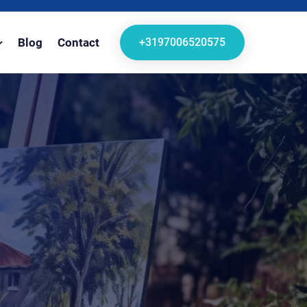
+3197006520575
Blog
Contact
N