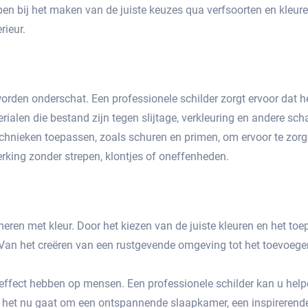
en bij het maken van de juiste keuzes qua verfsoorten en kleur
ieur.​
orden onderschat.​ Een professionele schilder zorgt ervoor dat h
ialen die bestand zijn tegen slijtage, verkleuring en andere scha
chnieken toepassen, zoals schuren en primen, om ervoor te zorge
rking zonder strepen, klontjes of oneffenheden.​
eren met kleur.​ Door het kiezen van de juiste kleuren en het to
​ Van het creëren van een rustgevende omgeving tot het toevoeg
fect hebben op mensen. Een professionele schilder kan u helpe
 het nu gaat om een ontspannende slaapkamer, een inspirerend