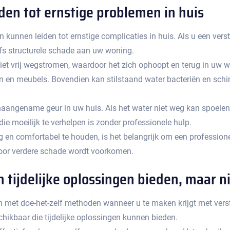
den tot ernstige problemen in huis
unnen leiden tot ernstige complicaties in huis.​ Als u een versto
fs structurele schade aan uw woning.​
iet vrij wegstromen, waardoor het zich ophoopt en terug in uw wo
en meubels.​ Bovendien kan stilstaand water bacteriën en schi
ngename geur in uw huis.​ Als het water niet weg kan spoelen, b
 moeilijk te verhelpen is zonder professionele hulp.​
en comfortabel te houden, is het belangrijk om een professionel
door verdere schade wordt voorkomen.
ijdelijke oplossingen bieden, maar niet
an met doe-het-zelf methoden wanneer u te maken krijgt met versto
ikbaar die tijdelijke oplossingen kunnen bieden.​