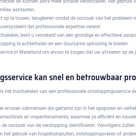
d effectief en kunnen zelfs meer schade veroorzaken.​ Het gebru
milieu aantasten.
 op te lossen, terugkeren omdat de oorzaak van het probleem nie
oersysteem dat professionele expertise vereist.​
chakelen, bent u verzekerd van een grondige en effectieve aanpak
topping te achterhalen en een duurzame oplossing te bieden.
rvice in Waterland om ervoor te zorgen dat uw afvoeren op de 
ngsservice kan snel en betrouwbaar p
 is het inschakelen van een professionele ontstoppingsservice d
er ervaren vakmensen die getraind zijn in het opsporen en verh
smachines en inspectiecamera's, waarmee ze efficiënt en nauwk
 de oorzaak van de verstopping identificeren.​ Vervolgens zulle
om het gebruik van hogedrukspuiten, ontstoppingsveren of ande