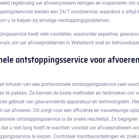
eeld regelmatig uw afvoersysteem reinigen en inspecteren om ev
ppingsservices bieden een 24/7 noodservice, waardoor u altijd ku
 om u te helpen bij ernstige verstoppingsproblemen.​
pingsservice biedt vele voordelen, waaronder expertise, geavanc
ionals om uw afvoerproblemen in Waterland snel en betrouwbaar 
nele ontstoppingsservice voor afvoeren
et inhuren van een professionele ontstoppingsservice veel voord
an te pakken.​ Ze kennen de beste methoden en technieken om ver
ces gebruik van geavanceerde apparatuur en technologieën. Hie
n uw afvoeren. Dit zorgt voor een efficiënte en nauwkeurige oplo
onele ontstoppingsservice is de snelle reactietijd.​ Ze begrijpe
ent dat u niet lang hoeft te wachten voordat uw afvoerprobleem wor
ppingsservice te kiezen.​ Controleer klantbeoordelingen en zoek 