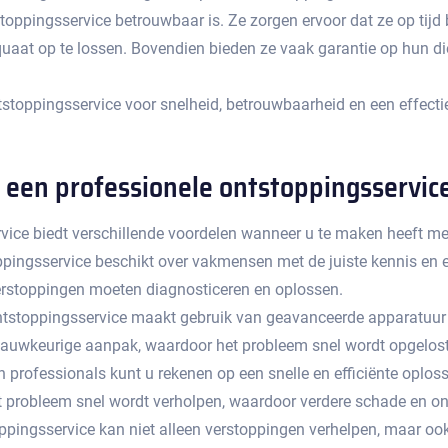
toppingsservice betrouwbaar is.​ Ze zorgen ervoor dat ze op tijd 
aat op te lossen.​ Bovendien bieden ze vaak garantie op hun d
tstoppingsservice voor snelheid, betrouwbaarheid en een effecti
 een professionele ontstoppingsservic
vice biedt verschillende voordelen wanneer u te maken heeft me
pingsservice beschikt over vakmensen met de juiste kennis en er
erstoppingen moeten diagnosticeren en oplossen.​
ntstoppingsservice maakt gebruik van geavanceerde apparatuur
en nauwkeurige aanpak, waardoor het probleem snel wordt opgelost.
 professionals kunt u rekenen op een snelle en efficiënte oplo
t het probleem snel wordt verholpen, waardoor verdere schade en
ppingsservice kan niet alleen verstoppingen verhelpen, maar o