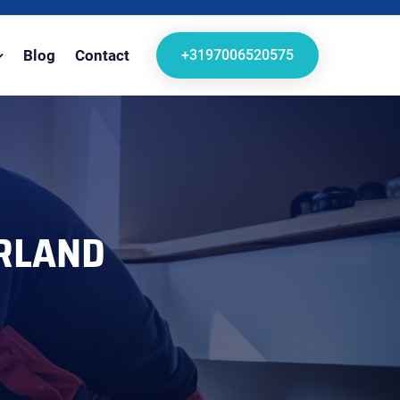
+3197006520575
Blog
Contact
RLAND