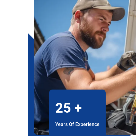
25
+
Years Of Experience