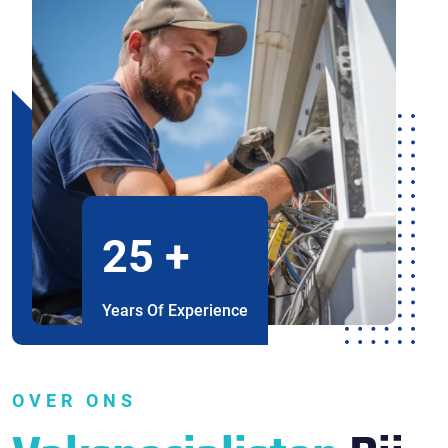
25
+
Years Of Experience
OVER ONS