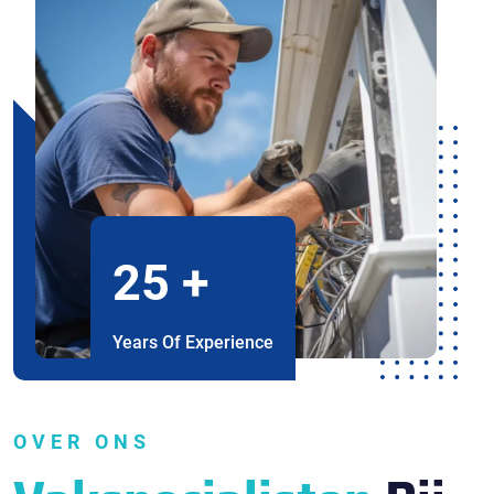
25
+
Years Of Experience
OVER ONS