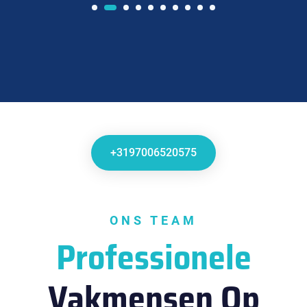
+3197006520575
ONS TEAM
Professionele
Vakmensen Op