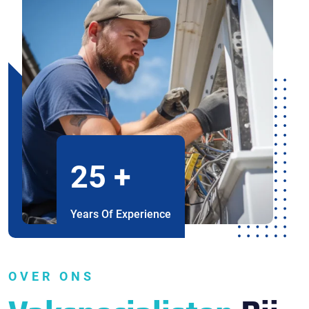
25
+
Years Of Experience
OVER ONS