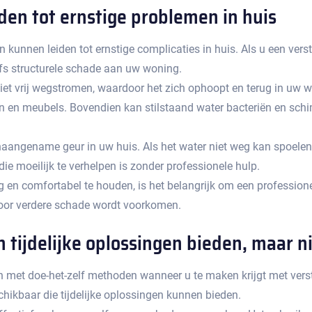
den tot ernstige problemen in huis
unnen leiden tot ernstige complicaties in huis.​ Als u een versto
fs structurele schade aan uw woning.​
iet vrij wegstromen, waardoor het zich ophoopt en terug in uw wo
en meubels.​ Bovendien kan stilstaand water bacteriën en schi
ngename geur in uw huis.​ Als het water niet weg kan spoelen, b
 moeilijk te verhelpen is zonder professionele hulp.​
en comfortabel te houden, is het belangrijk om een professionel
door verdere schade wordt voorkomen.
ijdelijke oplossingen bieden, maar niet
an met doe-het-zelf methoden wanneer u te maken krijgt met versto
ikbaar die tijdelijke oplossingen kunnen bieden.​