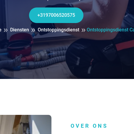
+3197006520575
e
Diensten
Ontstoppingsdienst
Ontstoppingsdienst C
OVER ONS