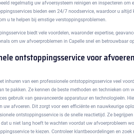
eeld regelmatig uw afvoersysteem reinigen en inspecteren om ev
ppingsservices bieden een 24/7 noodservice, waardoor u altijd ku
 om u te helpen bij ernstige verstoppingsproblemen.​
pingsservice biedt vele voordelen, waaronder expertise, geavanc
onals om uw afvoerproblemen in Capelle snel en betrouwbaar op
ele ontstoppingsservice voor afvoeren 
et inhuren van een professionele ontstoppingsservice veel voord
an te pakken.​ Ze kennen de beste methoden en technieken om ver
ces gebruik van geavanceerde apparatuur en technologieën. Hie
n uw afvoeren. Dit zorgt voor een efficiënte en nauwkeurige oplo
onele ontstoppingsservice is de snelle reactietijd.​ Ze begrijpe
ent dat u niet lang hoeft te wachten voordat uw afvoerprobleem wor
ppingsservice te kiezen.​ Controleer klantbeoordelingen en zoek 