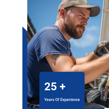
25
+
Years Of Experience