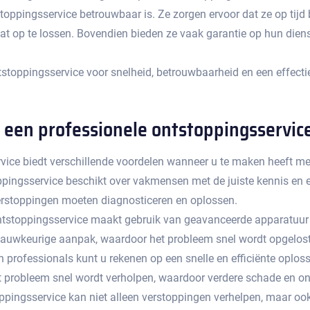
toppingsservice betrouwbaar is.​ Ze zorgen ervoor dat ze op tijd 
t op te lossen.​ Bovendien bieden ze vaak garantie op hun dien
tstoppingsservice voor snelheid, betrouwbaarheid en een effecti
 een professionele ontstoppingsservic
vice biedt verschillende voordelen wanneer u te maken heeft met
pingsservice beschikt over vakmensen met de juiste kennis en er
erstoppingen moeten diagnosticeren en oplossen.​
ntstoppingsservice maakt gebruik van geavanceerde apparatuur
en nauwkeurige aanpak, waardoor het probleem snel wordt opgelost.
 professionals kunt u rekenen op een snelle en efficiënte oplo
t het probleem snel wordt verholpen, waardoor verdere schade en
ppingsservice kan niet alleen verstoppingen verhelpen, maar o