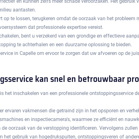
d effectief en kunnen zelfs meer schade veroorzaken.​ Het gebru
milieu aantasten.
 op te lossen, terugkeren omdat de oorzaak van het probleem nie
oersysteem dat professionele expertise vereist.​
chakelen, bent u verzekerd van een grondige en effectieve aanpak
topping te achterhalen en een duurzame oplossing te bieden.
rvice in Capelle om ervoor te zorgen dat uw afvoeren op de jui
ngsservice kan snel en betrouwbaar p
 is het inschakelen van een professionele ontstoppingsservice d
er ervaren vakmensen die getraind zijn in het opsporen en verh
smachines en inspectiecamera's, waarmee ze efficiënt en nauwk
 de oorzaak van de verstopping identificeren.​ Vervolgens zulle
om het gebruik van hogedrukspuiten, ontstoppingsveren of ande