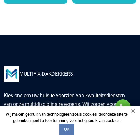
MULTIFIX-DAKDEKKERS
Kies ons om uw huis te voorzien van kwaliteitsdiensten
van onze multidisciplinaire experts. Wij zorgen voor uw
woning alsof het de onze is.
Wij maken gebruik van technologieën zoals cookies, door deze site te
gebruiken geeft u toestemming voor het gebruik van cookies.
OK
+3197006520575