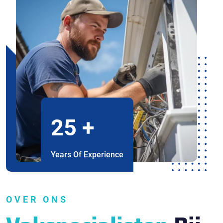
25
+
Years Of Experience
OVER ONS