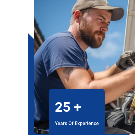
25
+
Years Of Experience