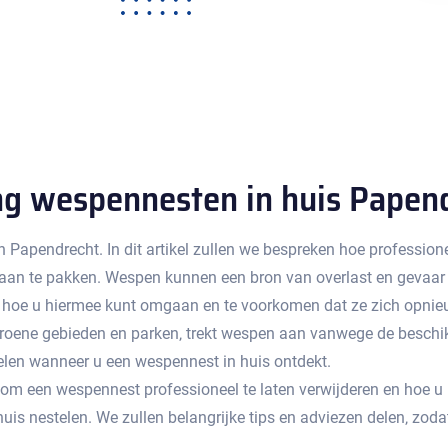
ng wespennesten in huis Papen
n Papendrecht.​ In dit artikel zullen we bespreken hoe professio
n te pakken.​ Wespen kunnen een bron van overlast en gevaar v
n hoe u hiermee kunt omgaan en te voorkomen dat ze zich opnie
groene gebieden en parken‚ trekt wespen aan vanwege de beschik
len wanneer u een wespennest in huis ontdekt.​
n om een wespennest professioneel te laten verwijderen en hoe 
is nestelen. We zullen belangrijke tips en adviezen delen‚ zod