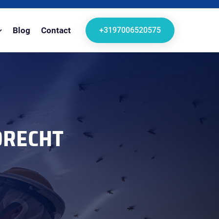
+3197006520575
Blog
Contact
DRECHT