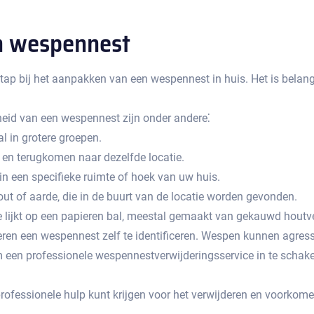
en wespennest
stap bij het aanpakken van een wespennest in huis.​ Het is bela
eid van een wespennest zijn onder andere⁚
 in grotere groepen.​
 en terugkomen naar dezelfde locatie.​
in een specifieke ruimte of hoek van uw huis.​
t of aarde‚ die in de buurt van de locatie worden gevonden.​
 lijkt op een papieren bal‚ meestal gemaakt van gekauwd houtve
oberen een wespennest zelf te identificeren.​ Wespen kunnen agres
m een ​​professionele wespennestverwijderingsservice in te schakel
professionele hulp kunt krijgen voor het verwijderen en voorkom