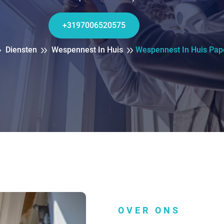
+3197006520575
Diensten
Wespennest In Huis
Wespennest In Huis Pap
OVER ONS