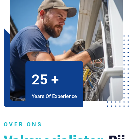
25
+
Years Of Experience
OVER ONS