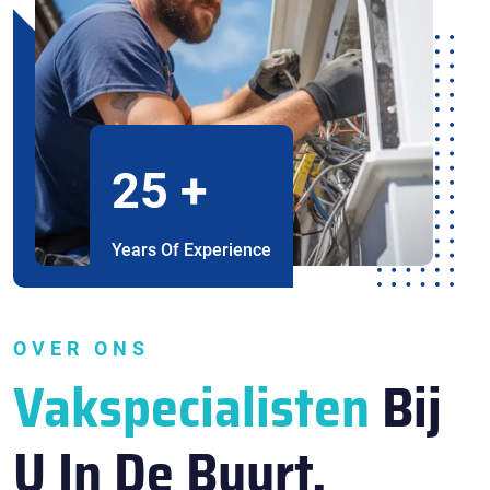
25
+
Years Of Experience
OVER ONS
Vakspecialisten
Bij
U In De Buurt.