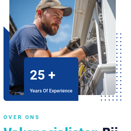
25
+
Years Of Experience
OVER ONS