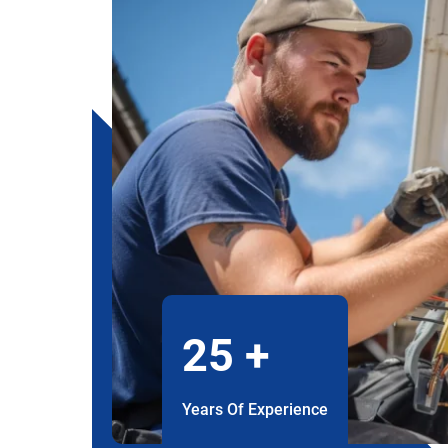
25
+
Years Of Experience