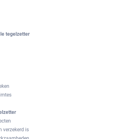
e tegelzetter
eken
uimtes
elzetter
ecten
n verzekerd is
werkzaamheden