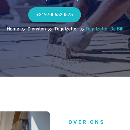
+3197006520575
Home
Diensten
Tegelzetter
Tegelzetter De Bilt
OVER ONS