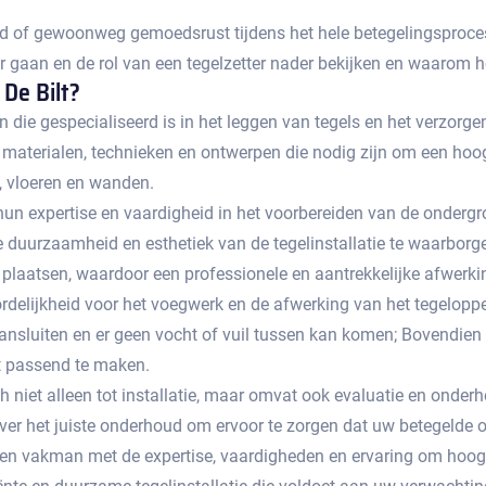
id of gewoonweg gemoedsrust tijdens het hele betegelingsproces,
r gaan en de rol van een tegelzetter nader bekijken en waarom het
De Bilt?​
n die gespecialiseerd is in het leggen van tegels en het verzor
 materialen, technieken en ontwerpen die nodig zijn om een hoogw
 vloeren en wanden.​
hun expertise en vaardigheid in het voorbereiden van de ondergron
e duurzaamheid en esthetiek van de tegelinstallatie te waarborg
 plaatsen, waardoor een professionele en aantrekkelijke afwerkin
delijkheid voor het voegwerk en de afwerking van het tegeloppe
aansluiten en er geen vocht of vuil tussen kan komen; Bovendien
 passend te maken.​
ich niet alleen tot installatie, maar omvat ook evaluatie en ond
ver het juiste onderhoud om ervoor te zorgen dat uw betegelde o
s een vakman met de expertise, vaardigheden en ervaring om hoog