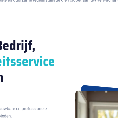
ënte en duurzame tegelinstallatie die voldoet aan uw verwachtin
edrijf,
itsservice
n
ouwbare en professionele
bieden.