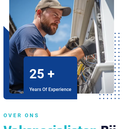
25
+
Years Of Experience
OVER ONS