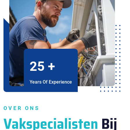
25
+
Years Of Experience
OVER ONS
Vakspecialisten
Bij