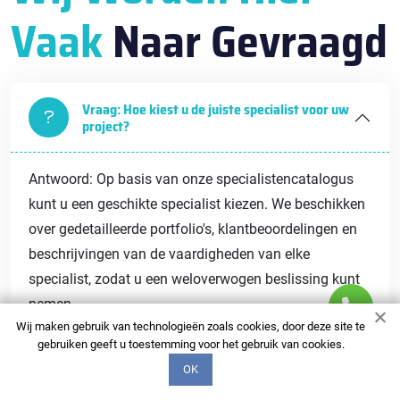
Vaak
Naar Gevraagd
Vraag: Hoe kiest u de juiste specialist voor uw
project?
Antwoord: Op basis van onze specialistencatalogus
kunt u een geschikte specialist kiezen. We beschikken
over gedetailleerde portfolio's, klantbeoordelingen en
beschrijvingen van de vaardigheden van elke
specialist, zodat u een weloverwogen beslissing kunt
nemen.
Wij maken gebruik van technologieën zoals cookies, door deze site te
gebruiken geeft u toestemming voor het gebruik van cookies.
Vraag: Wat is de deadline voor voltooiing van
OK
de werkzaamheden?