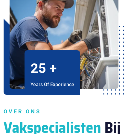
25
+
Years Of Experience
OVER ONS
Vakspecialisten
Bij