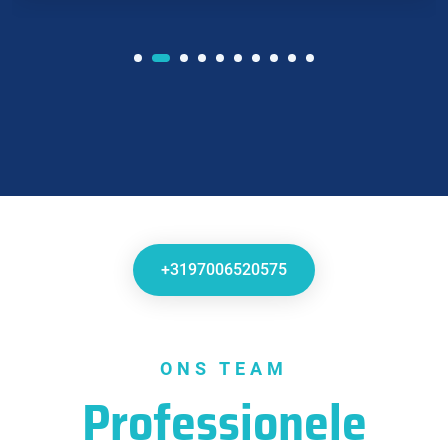
+3197006520575
ONS TEAM
Professionele