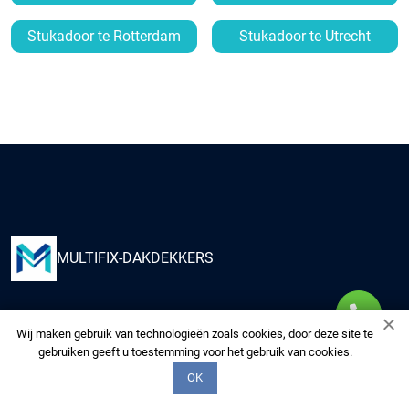
Stukadoor te Rotterdam
Stukadoor te Utrecht
MULTIFIX-DAKDEKKERS
Kies ons om uw huis te voorzien van kwaliteitsdiensten
Wij maken gebruik van technologieën zoals cookies, door deze site te
van onze multidisciplinaire experts. Wij zorgen voor uw
gebruiken geeft u toestemming voor het gebruik van cookies.
woning alsof het de onze is.
OK