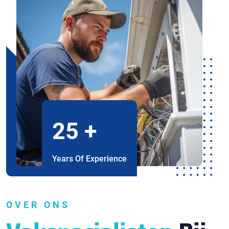
25
+
Years Of Experience
OVER ONS