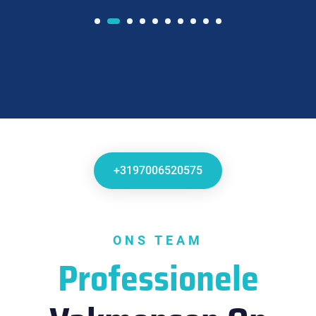
+3197006520575
ONS TEAM
Professionele