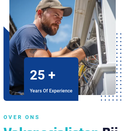
25
+
Years Of Experience
OVER ONS