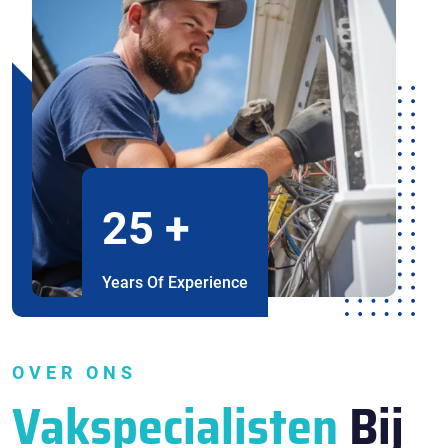
25
+
Years Of Experience
OVER ONS
Vakspecialisten
Bij