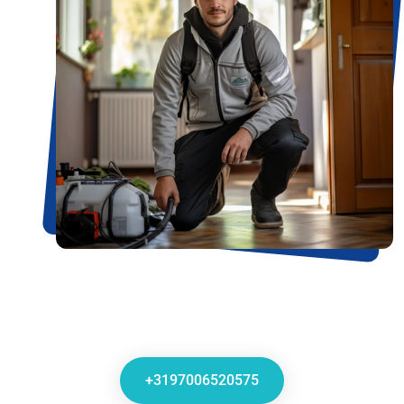
+3197006520575