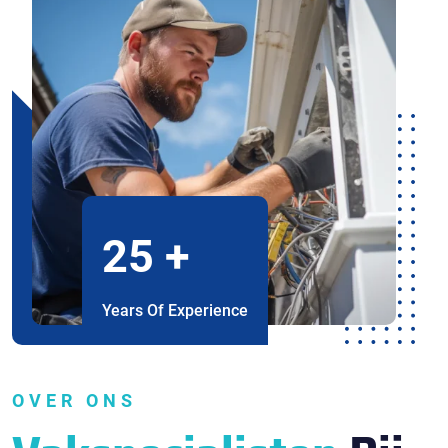
25
+
Years Of Experience
OVER ONS