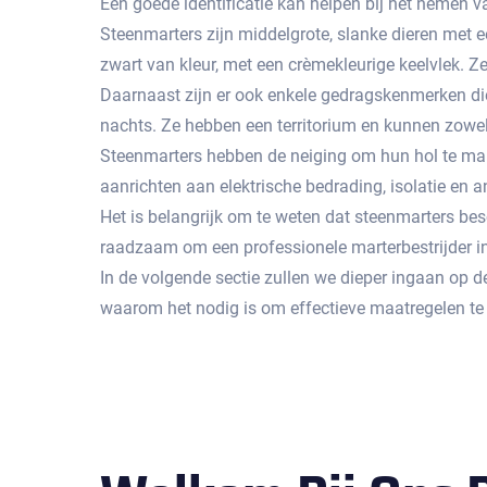
Een goede identificatie kan helpen bij het nemen va
Steenmarters zijn middelgrote, slanke dieren met e
zwart van kleur, met een crèmekleurige keelvlek.​ Z
Daarnaast zijn er ook enkele gedragskenmerken die 
nachts. Ze hebben een territorium en kunnen zowel s
Steenmarters hebben de neiging om hun hol te make
aanrichten aan elektrische bedrading, isolatie en a
Het is belangrijk om te weten dat steenmarters bes
raadzaam om een professionele marterbestrijder i
In de volgende sectie zullen we dieper ingaan op 
waarom het nodig is om effectieve maatregelen te 