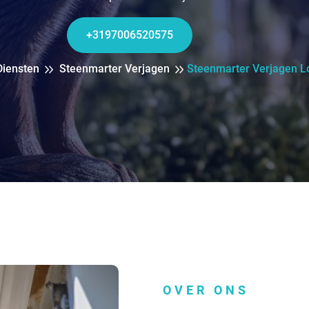
+3197006520575
Diensten
Steenmarter Verjagen
Steenmarter Verjagen L
OVER ONS