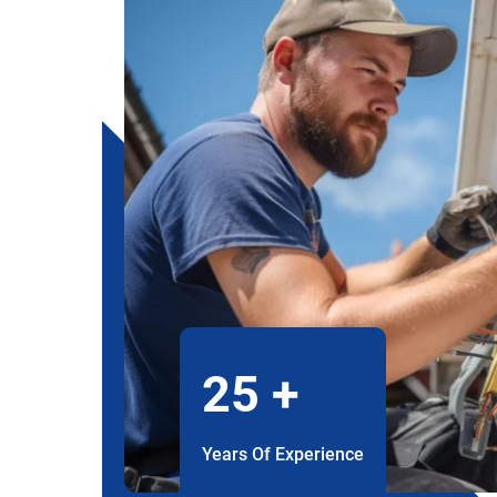
25
+
Years Of Experience