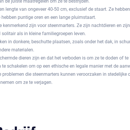
n de juiste maatregelen om ze te bestrijden.​
en lengte van ongeveer 40-50 cm, exclusief de staart.​ Ze hebbe
e hebben puntige oren en een lange pluimstaart.​
kenmerkend zijn voor steenmarters. Ze zijn nachtdieren en zijn 
olitair als in kleine familiegroepen leven.​
n in donkere, beschutte plaatsen, zoals onder het dak, in schur
ndere materialen.​
chermde dieren zijn en dat het verboden is om ze te doden of t
n te schakelen om op een ethische en legale manier met de aan
de problemen die steenmarters kunnen veroorzaken in stedelijk
nemen om ze te verjagen.​