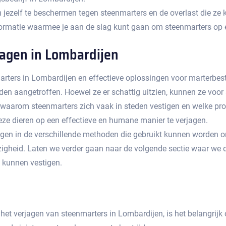
m jezelf te beschermen tegen steenmarters en de overlast die ze 
ormatie waarmee je aan de slag kunt gaan om steenmarters op e
agen in Lombardijen
arters in Lombardijen en effectieve oplossingen voor marterbestri
n aangetroffen.​ Hoewel ze er schattig uitzien, kunnen ze voor a
n waarom steenmarters zich vaak in steden vestigen en welke pr
e dieren op een effectieve en humane manier te verjagen.​
krijgen in de verschillende methoden die gebruikt kunnen worden o
eid.​ Laten we verder gaan naar de volgende sectie waar we d
kunnen vestigen.​
et verjagen van steenmarters in Lombardijen, is het belangrijk o