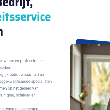
edrijf,
itsservice
n
ouwbare en professionele
bieden.
ngrijk betrouwbaarheid en
ggekwalificeerde specialisten
emen op het gebied van
einiging, schilder- en
g tegen de elementen,