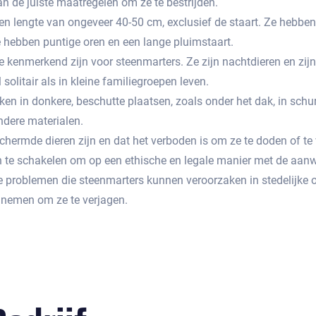
n de juiste maatregelen om ze te bestrijden.​
en lengte van ongeveer 40-50 cm, exclusief de staart.​ Ze hebbe
e hebben puntige oren en een lange pluimstaart.​
kenmerkend zijn voor steenmarters. Ze zijn nachtdieren en zijn 
olitair als in kleine familiegroepen leven.​
n in donkere, beschutte plaatsen, zoals onder het dak, in schur
ndere materialen.​
chermde dieren zijn en dat het verboden is om ze te doden of t
n te schakelen om op een ethische en legale manier met de aan
de problemen die steenmarters kunnen veroorzaken in stedelijke
nemen om ze te verjagen.​