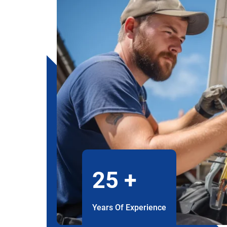
25
+
Years Of Experience