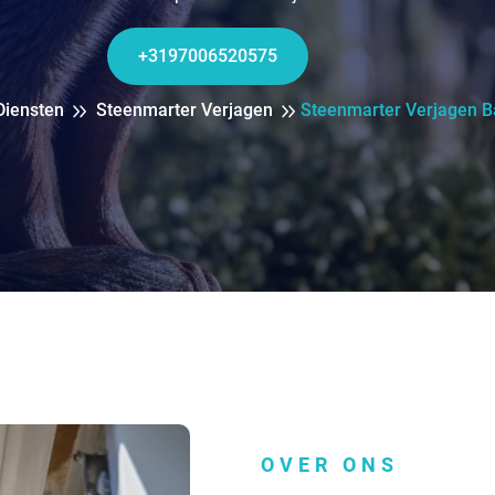
+3197006520575
Diensten
Steenmarter Verjagen
Steenmarter Verjagen B
OVER ONS