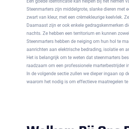
Een goede identificatie kan helpen bij het nemen va
Steenmarters zijn middelgrote, slanke dieren met e
zwart van kleur, met een crèmekleurige keelvlek.​ Z
Daarnaast zijn er ook enkele gedragskenmerken die 
nachts. Ze hebben een territorium en kunnen zowel s
Steenmarters hebben de neiging om hun hol te make
aanrichten aan elektrische bedrading, isolatie en a
Het is belangrijk om te weten dat steenmarters bes
raadzaam om een professionele marterbestrijder i
In de volgende sectie zullen we dieper ingaan op 
waarom het nodig is om effectieve maatregelen te 