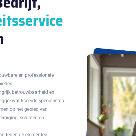
edrijf,
itsservice
n
ouwbare en professionele
bieden.
ngrijk betrouwbaarheid en
ggekwalificeerde specialisten
emen op het gebied van
einiging, schilder- en
g tegen de elementen,