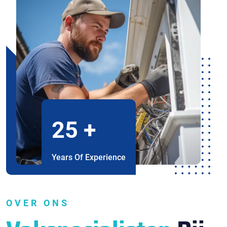
25
+
Years Of Experience
OVER ONS