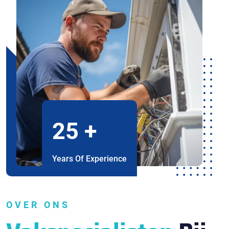
25
+
Years Of Experience
OVER ONS