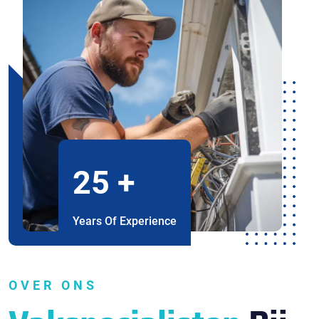
25
+
Years Of Experience
OVER ONS