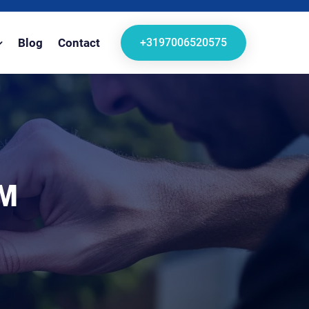
+3197006520575
Blog
Contact
AM