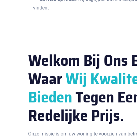
vinden․
Welkom Bij Ons B
Waar
Wij Kwalite
Bieden
Tegen Ee
Redelijke Prijs.
Onze missie is om uw woning te voorzien van betr