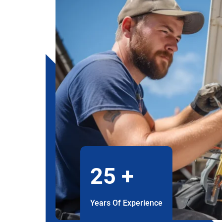
25
+
Years Of Experience