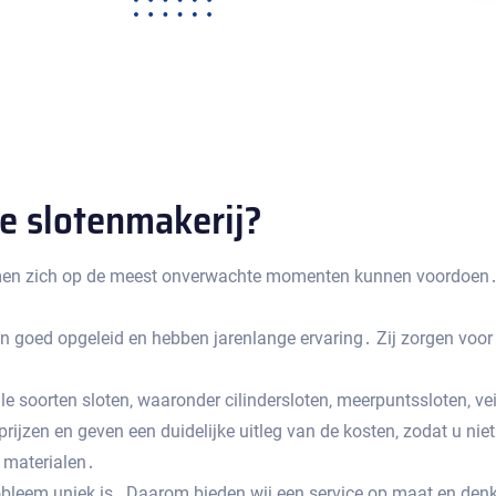
 slotenmakerij?​
emen zich op de meest onverwachte momenten kunnen voordoen․ 
 goed opgeleid en hebben jarenlange ervaring․ Zij zorgen voor 
lle soorten sloten‚ waaronder cilindersloten‚ meerpuntssloten‚ ve
 prijzen en geven een duidelijke uitleg van de kosten‚ zodat u n
n materialen․
robleem uniek is․ Daarom bieden wij een service op maat en den