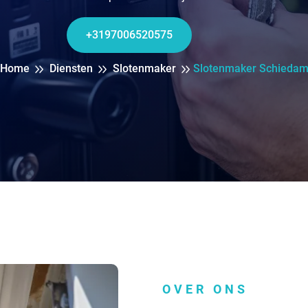
+3197006520575
Home
Diensten
Slotenmaker
Slotenmaker Schieda
OVER ONS