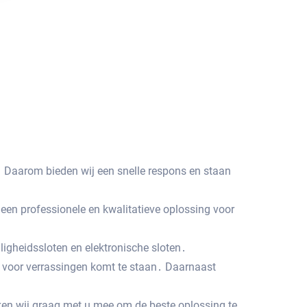
Daarom bieden wij een snelle respons en staan
een professionele en kwalitatieve oplossing voor
iligheidssloten en elektronische sloten․
iet voor verrassingen komt te staan․ Daarnaast
ken wij graag met u mee om de beste oplossing te