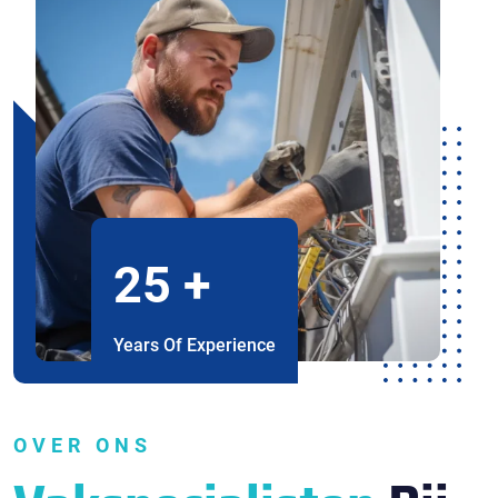
25
+
Years Of Experience
OVER ONS